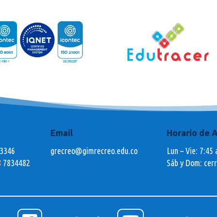
Email
Horario de 
73346
grecreo@gimrecreo.edu.co
Lun – Vie: 7:45 
8 7834482
Sáb y Dom: cer