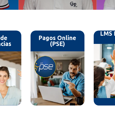
LMS 
 de
Pagos Online
cias
(PSE)