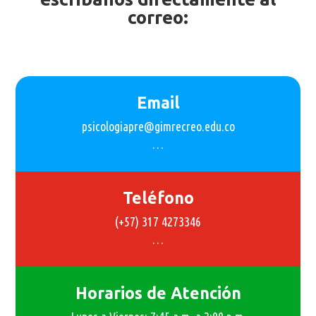
correo:
Email
psicologiapre@gimrecreo.edu.co
…
Teléfono
(+57) 317 4273346
…
Horarios de Atención