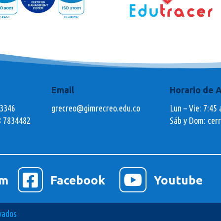
Email
Horario de 
73346
grecreo@gimrecreo.edu.co
Lun – Vie: 7:45 
8 7834482
Sáb y Dom: cer


am
Facebook
Youtube
vados