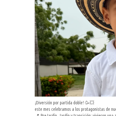
¡Diversión por partida doble! 🥳💥
este mes celebramos a los protagonistas de nue
📍 PreJardín, Jardín y transición: vivieron una 