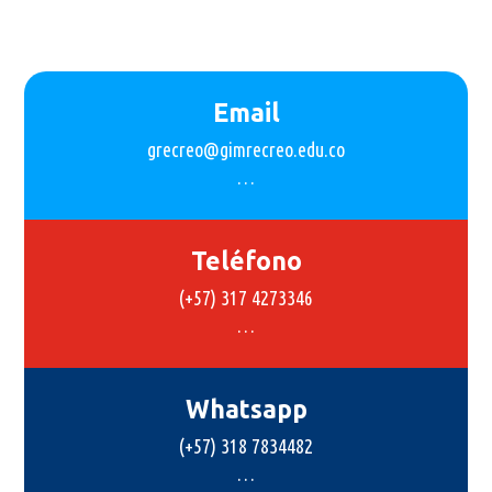
Email
grecreo@gimrecreo.edu.co
…
Teléfono
(+57) 317 4273346
…
Whatsapp
(+57) 318 7834482
…