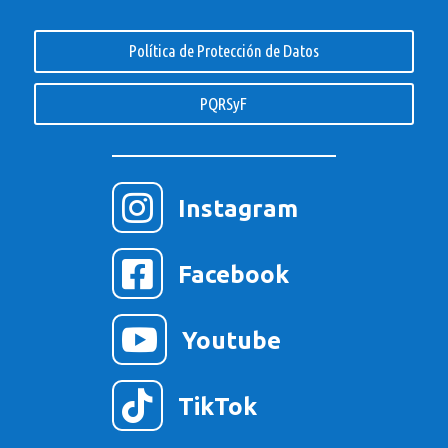
Política de Protección de Datos
PQRSyF

Instagram

Facebook

Youtube

TikTok