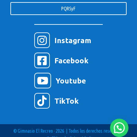
PQRSyF

Instagram

Facebook

Youtube

TikTok
© Gimnasio El Recreo · 2026 | Todos los derechos reservados