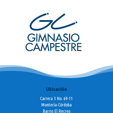
Ubicación
Carrera 3 No. 69-11
Montería-Córdoba
Barrio El Recreo