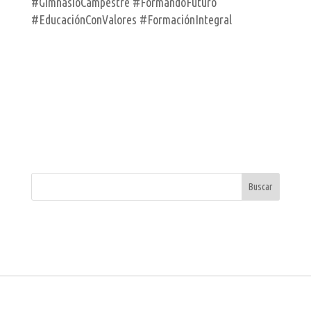
#GimnasioCampestre #FormandoFuturo
#EducaciónConValores #FormaciónIntegral