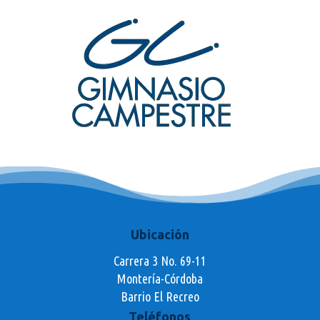
Ubicación
Carrera 3 No. 69-11
Montería-Córdoba
Barrio El Recreo
Teléfonos