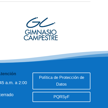
Atención
Política de Protección de
45 a.m. a 2:00
Datos
cerrado
PQRSyF