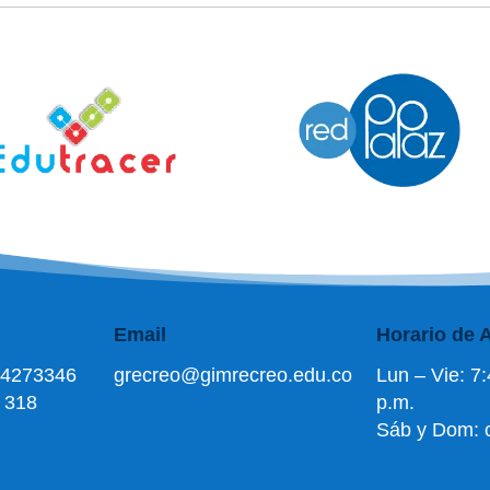
Email
Horario de 
7 4273346
grecreo@gimrecreo.edu.co
Lun – Vie: 7:
 318
p.m.
Sáb y Dom: 