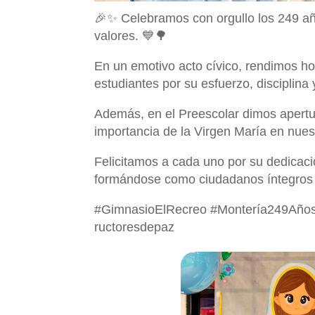
🎉✨ Celebramos con orgullo los 249 año
valores. 💙🌳
En un emotivo acto cívico, rendimos h
estudiantes por su esfuerzo, disciplina
Además, en el Preescolar dimos apert
importancia de la Virgen María en nuestr
Felicitamos a cada uno por su dedicació
formándose como ciudadanos íntegros y
#GimnasioElRecreo #Montería249Año
ructoresdepaz