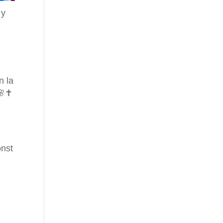
 y
n la
🌸✝️
nst