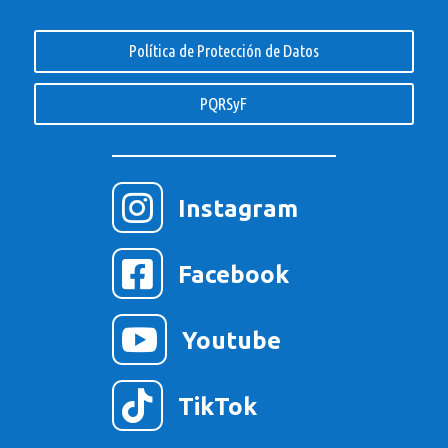
Política de Protección de Datos
PQRSyF

Instagram

Facebook

Youtube

TikTok