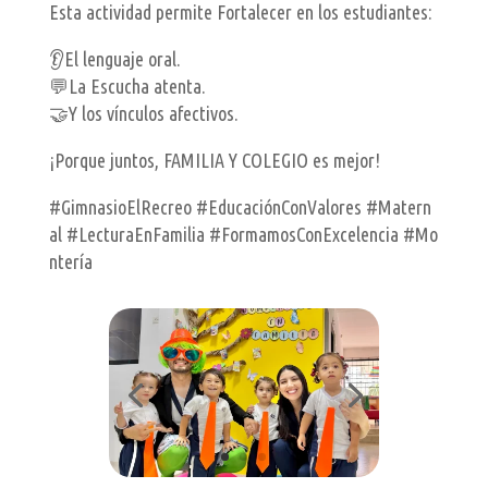
Esta actividad permite Fortalecer en los estudiantes:
👂El lenguaje oral.
💬La Escucha atenta.
🤝Y los vínculos afectivos.
¡Porque juntos, FAMILIA Y COLEGIO es mejor!
#GimnasioElRecreo #EducaciónConValores #Matern
al #LecturaEnFamilia #FormamosConExcelencia #Mo
ntería