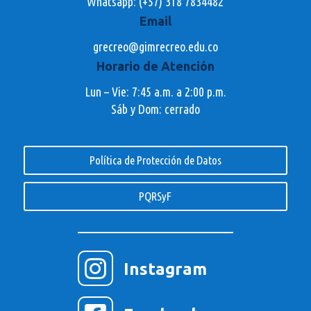
Whatsapp:
(+57) 318 7834482
Email
grecreo@gimrecreo.edu.co
Horario de Atención
Lun – Vie: 7:45 a.m. a 2:00 p.m.
Sáb y Dom: cerrado
Política de Protección de Datos
PQRSyF

Instagram