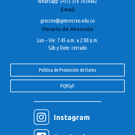
Whatsapp:
(+57) 318 7834482
Email
grecreo@gimrecreo.edu.co
Horario de Atención
Lun – Vie: 7:45 a.m. a 2:00 p.m.
Sáb y Dom: cerrado
Política de Protección de Datos
PQRSyF

Instagram