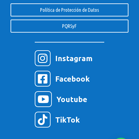
Política de Protección de Datos
PQRSyF

Instagram

Facebook

Youtube

TikTok