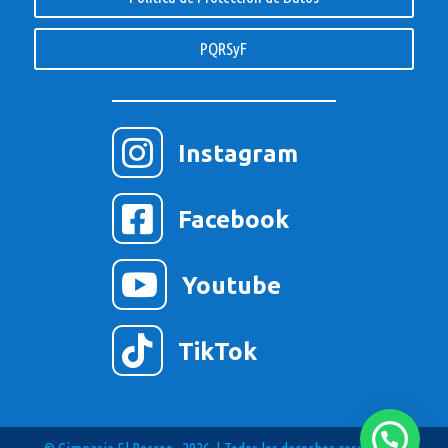
PQRSyF

Instagram

Facebook

Youtube

TikTok