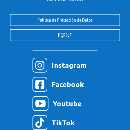
Política de Protección de Datos
PQRSyF

Instagram

Facebook

Youtube

TikTok