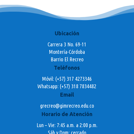
Ubicación
Carrera 3 No. 69-11
Montería-Córdoba
Barrio El Recreo
Teléfonos
Móvil: (+57) 317 4273346
Whatsapp:
(+57) 318 7834482
Email
grecreo@gimrecreo.edu.co
Horario de Atención
Lun – Vie: 7:45 a.m. a 2:00 p.m.
Sáb y Dom: cerrado