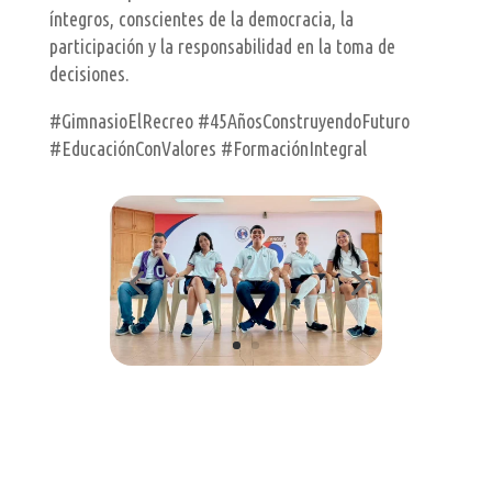
íntegros, conscientes de la democracia, la
participación y la responsabilidad en la toma de
decisiones.
#GimnasioElRecreo #45AñosConstruyendoFuturo
#EducaciónConValores #FormaciónIntegral