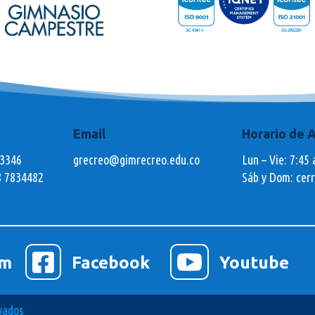
Email
Horario de 
73346
grecreo@gimrecreo.edu.co
Lun – Vie: 7:45 
8 7834482
Sáb y Dom: cer


am
Facebook
Youtube
vados