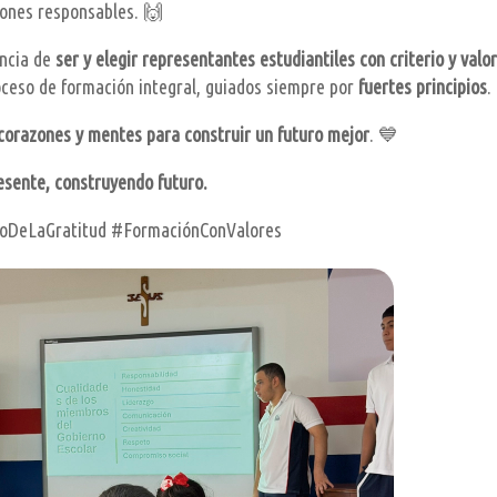
siones responsables. 🙌
ancia de
ser y elegir representantes estudiantiles con criterio y valo
ceso de formación integral, guiados siempre por
fuertes principios
.
corazones y mentes para construir un futuro mejor
. 💙
esente, construyendo futuro.
ñoDeLaGratitud #FormaciónConValores