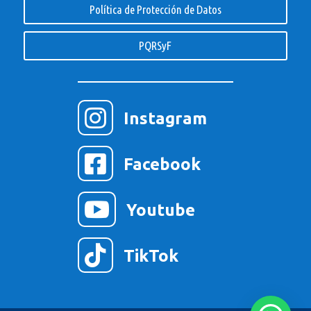
Política de Protección de Datos
PQRSyF

Instagram

Facebook

Youtube

TikTok