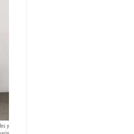
des y
nasio