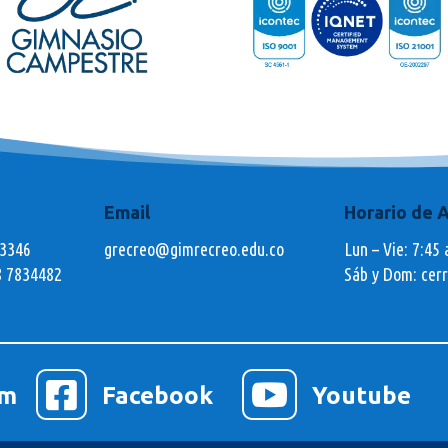
Email
Horario de 
73346
grecreo@gimrecreo.edu.co
Lun – Vie: 7:45 
8 7834482
Sáb y Dom: cer


am
Facebook
Youtube