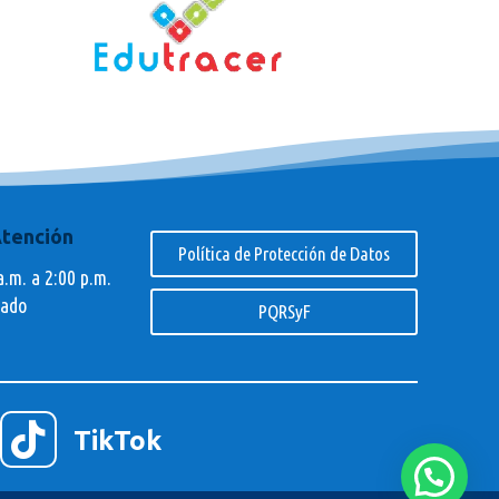
Atención
Política de Protección de Datos
a.m. a 2:00 p.m.
rado
PQRSyF

TikTok