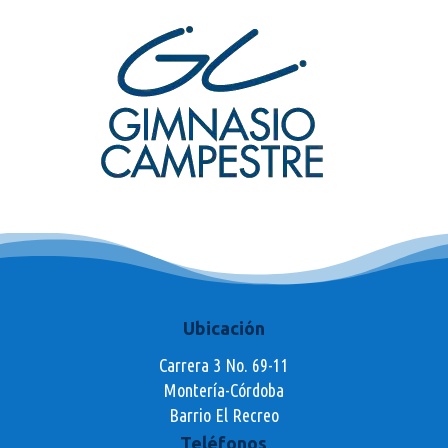
Ubicación
Carrera 3 No. 69-11
Montería-Córdoba
Barrio El Recreo
Teléfonos