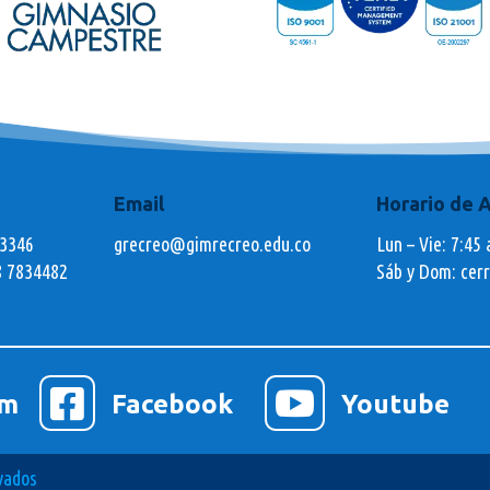
Email
Horario de 
73346
grecreo@gimrecreo.edu.co
Lun – Vie: 7:45 
8 7834482
Sáb y Dom: cer


am
Facebook
Youtube
vados